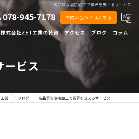
高品質な溶接加工で業界を支えるサービス
078-945-7178
お問い合わせはこちら
株式会社ZET工業の特徴
アクセス
ブログ
コラム
半自動
サービス
TIG
鉄
ステンレス
T工業
ブログ
高品質な溶接加工で業界を支えるサービス
アルミ