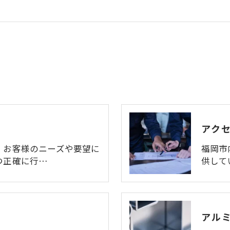
アク
、お客様のニーズや要望に
福岡市
つ正確に行…
供して
アル