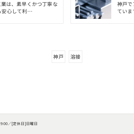
工業は、素早くかつ丁寧な
神戸で
も安心して利…
ていま
神戸
溶接
19:00／[定休日]日曜日