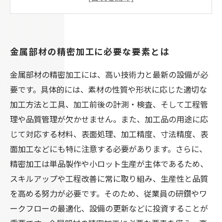
だわり
品質管理に徹底的にこだわり、完全な品質を提
供する
金属部材の精密加工に必要な要素とは
顧客の要望に合わせたスピーディーかつフレキ
シブルな対応可能
金属部材の精密加工には、高い技術力と最新の設備が必
要です。具体的には、素材の性質や形状に応じた適切な
加工方法と工具、加工前後の計測・検査、そして工程管
理や品質管理が欠かせません。また、加工品の用途に応
じて対応する材料、表面処理、加工精度、寸法精度、表
面加工などにも特に注意する必要があります。さらに、
精密加工は単品製作や小ロット生産が主体であるため、
スキルアップや工程改善に常に取り組み、生産性と品質
を高める努力が必要です。そのため、従業員の研鑽やワ
ークフローの最適化、設備の更新などに投資することが