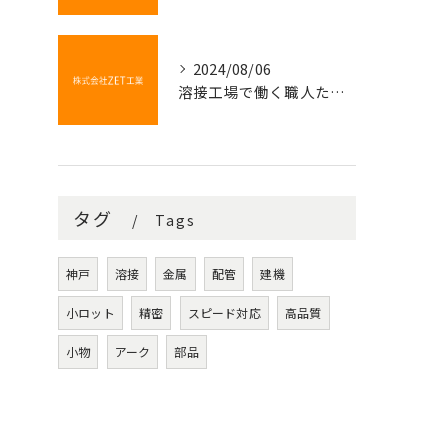
2024/08/06
溶接工場で働く職人たちの技術と情熱
タグ
Tags
神戸
溶接
金属
配管
建機
小ロット
精密
スピード対応
高品質
小物
アーク
部品