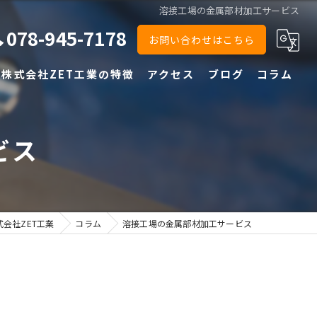
溶接工場の金属部材加工サービス
078-945-7178
お問い合わせはこちら
株式会社ZET工業の特徴
アクセス
ブログ
コラム
半自動
ビス
TIG
鉄
ステンレス
会社ZET工業
コラム
溶接工場の金属部材加工サービス
アルミ